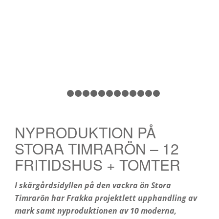
1
2
3
4
5
6
7
8
9
10
11
12
13
NYPRODUKTION PÅ
STORA TIMRARÖN – 12
FRITIDSHUS + TOMTER
I skärgårdsidyllen på den vackra ön Stora
Timrarön har Frakka projektlett upphandling av
mark samt nyproduktionen av 10 moderna,