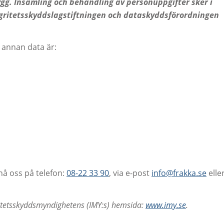
ygg. Insamling och behandling av personuppgifter sker i
gritetsskyddslagstiftningen och dataskyddsförordningen
 annan data är:
nå oss på telefon:
08-22 33 90
, via e-post
info@frakka.se
elle
tetsskyddsmyndighetens (IMY:s) hemsida:
www.imy.se
.