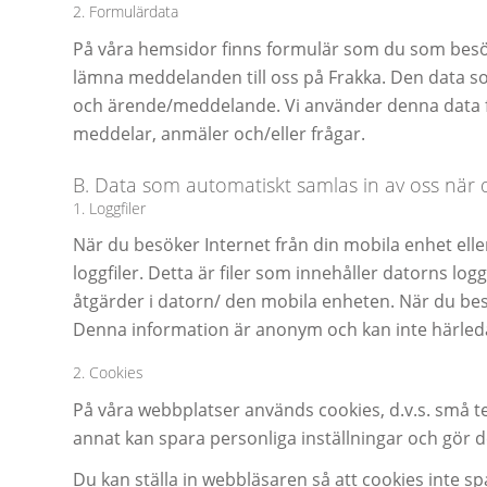
2. Formulärdata
På våra hemsidor finns formulär som du som besöka
lämna meddelanden till oss på Frakka. Den data som
och ärende/meddelande. Vi använder denna data fö
meddelar, anmäler och/eller frågar.
B. Data som automatiskt samlas in av oss när
1. Loggfiler
När du besöker Internet från din mobila enhet eller
loggfiler. Detta är filer som innehåller datorns log
åtgärder i datorn/ den mobila enheten. När du besö
Denna information är anonym och kan inte härledas
2. Cookies
På våra webbplatser används cookies, d.v.s. små t
annat kan spara personliga inställningar och gör d
Du kan ställa in webbläsaren så att cookies inte sp