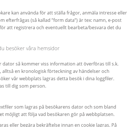
re kan använda för att ställa frågor, anmäla intresse eller
 efterfrågas (så kallad ”form data”) är tex: namn, e-post
r att registrera och eventuellt bearbeta/besvara det du
 du besöker våra hemsidor
 dator så kommer viss information att överföras till s.k.
g, alltså en kronologisk förteckning av händelser och
ker vår webbplats lagras detta besök i dina loggfiler.
 till dig som person.
extfiler som lagras på besökarens dator och som bland
et möjligt att följa vad besökaren gör på webbplatsen.
aras eller begära bekräftelse innan en cookie lagras. På