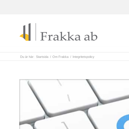
Du är här:
Startsida
/
Om Frakka
/
Integritetspolicy