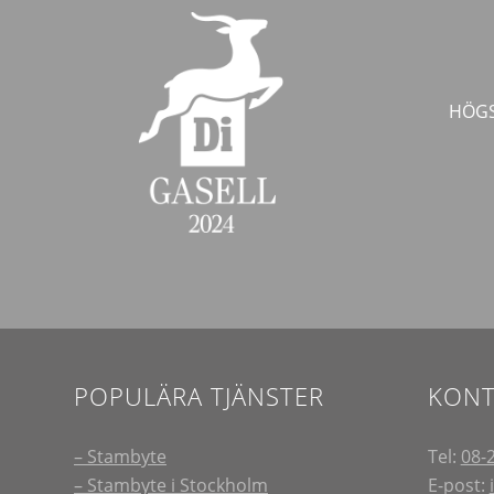
HÖGS
POPULÄRA TJÄNSTER
KONT
– Stambyte
Tel:
08-
– Stambyte i Stockholm
E-post: