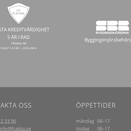
TA KREDITVÄRDIGHET
5 ÅR I RAD
Byggingenjörsbehöri
FRAKKA AB
556611-6140 | 2026-08-6
AKTA OSS
ÖPPETTIDER
22 33 90
måndag
08–17
info@frakka.se
tisdag
08–17