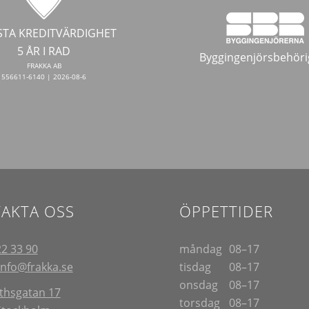
TA KREDITVÄRDIGHET
5 ÅR I RAD
Byggingenjörsbehöri
FRAKKA AB
556611-6140 | 2026-08-6
AKTA OSS
ÖPPETTIDER
22 33 90
måndag
08–17
info@frakka.se
tisdag
08–17
onsdag
08–17
thsgatan 17
torsdag
08–17