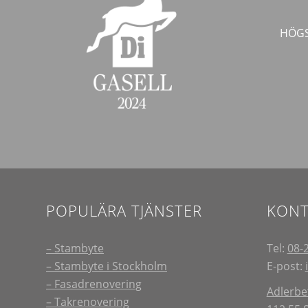
HÖGS
POPULÄRA TJÄNSTER
KONT
– Stambyte
Tel:
08-
– Stambyte i Stockholm
E-post:
– Fasadrenovering
Adlerbe
– Takrenovering