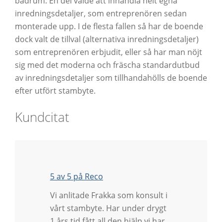
badrum. En del valde att inhandla helt egna
inredningsdetaljer, som entreprenören sedan
monterade upp. I de flesta fallen så har de boende
dock valt de tillval (alternativa inredningsdetaljer)
som entreprenören erbjudit, eller så har man nöjt
sig med det moderna och fräscha standardutbud
av inredningsdetaljer som tillhandahölls de boende
efter utfört stambyte.
Kundcitat
5 av 5 på Reco
Vi anlitade Frakka som konsult i
vårt stambyte. Har under drygt
1 års tid fått all den hjälp vi har