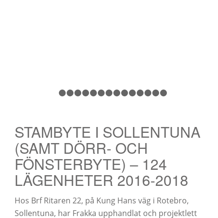
1
2
3
4
5
6
7
8
9
10
11
12
13
14
1
STAMBYTE I SOLLENTUNA
(SAMT DÖRR- OCH
FÖNSTERBYTE) – 124
LÄGENHETER 2016-2018
Hos Brf Ritaren 22, på Kung Hans väg i Rotebro,
Sollentuna, har Frakka upphandlat och projektlett