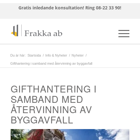
Gratis inledande konsultation!
Ring 08-22 33 90!
Du är här:
Startsida
/
Info & Nyheter
/
Nyheter
/
Gifthantering i samband med återvinning av byggavfall
GIFTHANTERING I
SAMBAND MED
ÅTERVINNING AV
BYGGAVFALL