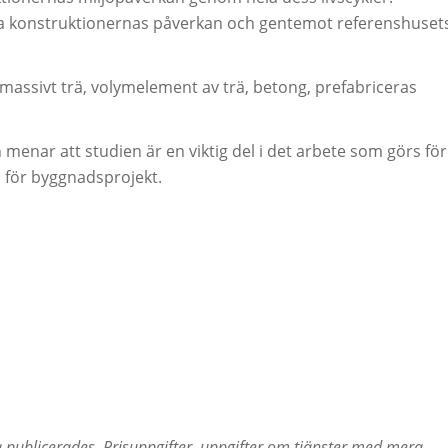
ka konstruktionernas påverkan och gentemot referenshuset
ssivt trä, volymelement av trä, betong, prefabriceras
 menar att studien är en viktig del i det arbete som görs för
n för byggnadsprojekt.
 publicerades. Prisuppgifter, uppgifter om tjänster med mera