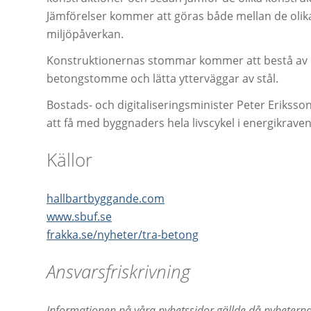
Jämförelser kommer att göras både mellan de oli
miljöpåverkan.
Konstruktionernas stommar kommer att bestå av ma
betongstomme och lätta ytterväggar av stål.
Bostads- och digitaliseringsminister Peter Eriksson
att få med byggnaders hela livscykel i energikrave
Källor
hallbartbyggande.com
www.sbuf.se
frakka.se/nyheter/tra-betong
Ansvarsfriskrivning
Informationen på våra nyhetssidor gällde då nyheterna