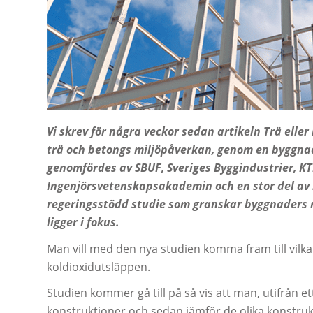
Vi skrev för några veckor sedan artikeln Trä ell
trä och betongs miljöpåverkan, genom en byggnade
genomfördes av SBUF, Sveriges Byggindustrier, KT
Ingenjörsvetenskapsakademin och en stor del av 
regeringsstödd studie som granskar byggnaders 
ligger i fokus.
Man vill med den nya studien komma fram till vilk
koldioxidutsläppen.
Studien kommer gå till på så vis att man, utifrån e
konstruktioner och sedan jämför de olika konstruk