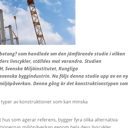
er betong? som handlade om den jämförande studie i vilken
rs livscykler, ställdes mot varandra. Studien
H, Svenska Miljöinstitutet, Kungliga
svenska byggindustrin. Nu följs denna studie upp av en ny
miljöpåverkan. Denna gång är det konstruktionstypen so
a typer av konstruktioner som kan minska
tt hus som agerar referens, bygger fyra olika alternativa
tionernas miljöpåverkan genom hela dess livscykler.