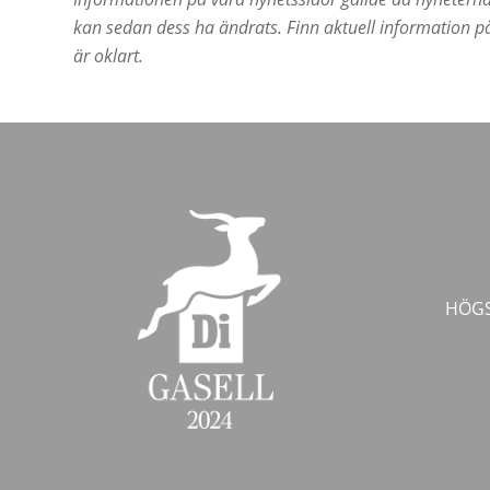
kan sedan dess ha ändrats. Finn aktuell information p
är oklart.
HÖGS