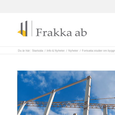
Du är här:
Startsida
/
Info & Nyheter
/
Nyheter
/
Fortsatta studier om bygg