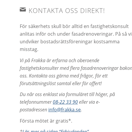
KONTAKTA OSS DIREKT!
För säkerhets skull bör alltid en fastighetskonsult
anlitas inför och under fasadrenoveringar. På så vi
undviker bostadsrättsföreningar kostsamma
misstag.
Vi på Frakka är erfarna och oberoende
fastighetskonsulter med flera fasadrenoveringar bako
oss. Kontakta oss gärna med frågor, för ett
förutsättningslöst samtal eller för offert!
Du når oss enklast via formuläret till höger,
på
telefonnummer
08-22 33 90
eller via e-
postadressen
info@frakka.se
.
Första mötet är gratis*.
*
Läs mer på sidan “Erbjudanden”
.