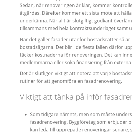
Sedan, när renoveringen är klar, kommer kontroll
åtgärdas. Därefter kommer ett sista möte att hållas
underkänna. När allt är slutgiltigt godkänt överlämn
tillsammans med hela kontraktsunderlaget samt u
När det gäller fasader utanför bostadsrätter så ä
bostadsägarna. Det blir i de flesta fallen därför u
täcker kostnaderna för renoveringen. Det kan inn
medlemmarna eller söka finansiering från externa 
Det är slutligen viktigt att notera att varje bosta
rutiner för att genomföra en fasadrenovering.
Viktigt att tänka på inför fasadr
Som tidigare nämnts, men som måste understry
fasadrenovering. Byggföretag som erbjuder bra
kan leda till upprepade renoveringar senare, 