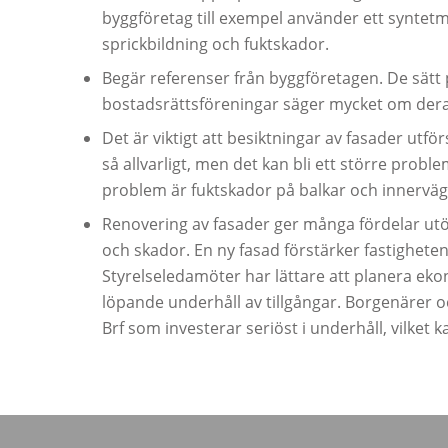
byggföretag till exempel använder ett syntetm
sprickbildning och fuktskador.
Begär referenser från byggföretagen. De sätt p
bostadsrättsföreningar säger mycket om dera
Det är viktigt att besiktningar av fasader utfö
så allvarligt, men det kan bli ett större prob
problem är fuktskador på balkar och innervägg
Renovering av fasader ger många fördelar ut
och skador. En ny fasad förstärker fastighetens
Styrelseledamöter har lättare att planera eko
löpande underhåll av tillgångar. Borgenärer 
Brf som investerar seriöst i underhåll, vilket 