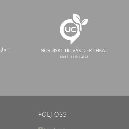
ghet
NORDISKT TILLVÄXTCERTIFIKAT
556611-6140 | 2023
FÖLJ OSS