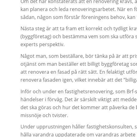
Om det har konstaterats att en renovering krävs, ä
kan planera och leda renoveringsarbetet. När en fö
sådan, någon som förstår föreningens behov, kan 
Nästa steg är att ta fram ett korrekt och tydligt k
(byggföretag) och bestämma vem som ska utföra sjä
experts perspektiv.
Något man, som beställare, bör tänka på är att pris
otjänst om man beställer ett billigt byggföretag 
att renovera en fasad på rätt sätt. En felaktigt utf
renovera fasaden igen, vilket innebär att det ”billiga
Inför och under en fastighetsrenovering, som Brf
händelser i förväg. Det är särskilt viktigt att medd
det ska göras och hur det kommer att påverka de b
missnöje och tvister.
Under upprustningen håller fastighetskonsulten, 
hålla varandra uppdaterade om varandras arbete oc