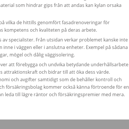
aterial som hindrar gips från att andas kan kylan orsaka
å vilka de hittills genomfört fasadrenoveringar för
s kompetens och kvaliteten på deras arbete.
rs av specialister. Från utsidan verkar problemet kanske inte
lem inne i väggen eller i anslutna enheter. Exempel på sådana
ar, mögel och dålig väggisolering.
över att förebygga och undvika betydande underhållsarbete
 attraktionskraft och bidrar till att öka dess värde.
nomi och avgifter samtidigt som de behåller kontroll och
och försäkringsbolag kommer också känna förtroende för en
kan leda till lägre räntor och försäkringspremier med mera.