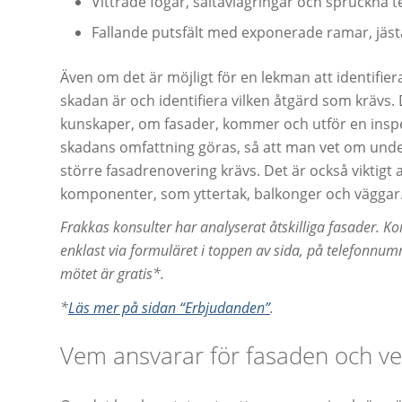
Vittrade fogar, saltavlagringar och spruckna t
Fallande putsfält med exponerade ramar, jästa
Även om det är möjligt för en lekman att identifier
skadan är och identifiera vilken åtgärd som krävs. 
kunskaper, om fasader, kommer och utför en inspe
skadans omfattning göras, så att man vet om underh
större fasadrenovering krävs. Det är också viktig
komponenter, som yttertak, balkonger och väggar
Frakkas konsulter har analyserat åtskilliga fasader. K
enklast via formuläret i toppen av sida, på telefonnu
mötet är gratis*.
*
Läs mer på sidan “Erbjudanden”
.
Vem ansvarar för fasaden och ve