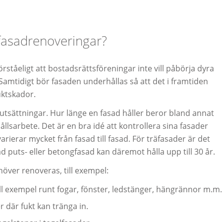
 fasadrenoveringar?
örståeligt att bostadsrättsföreningar inte vill påbörja dyra
amtidigt bör fasaden underhållas så att det i framtiden
uktskador.
utsättningar. Hur länge en fasad håller beror bland annat
lsarbete. Det är en bra idé att kontrollera sina fasader
rierar mycket från fasad till fasad. För träfasader är det
ad puts- eller betongfasad kan däremot hålla upp till 30 år.
höver renoveras, till exempel:
ill exempel runt fogar, fönster, ledstänger, hängrännor m.m.
r där fukt kan tränga in.