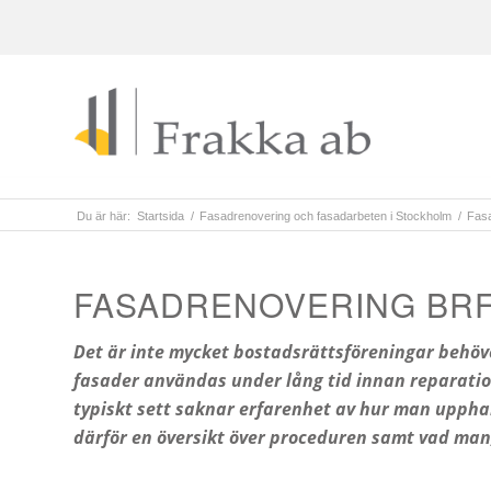
Du är här:
Startsida
/
Fasadrenovering och fasadarbeten i Stockholm
/
Fasa
FASADRENOVERING BR
Det är inte mycket bostadsrättsföreningar behöve
fasader användas under lång tid innan reparation
typiskt sett saknar erfarenhet av hur man upphan
därför en översikt över proceduren samt vad man,