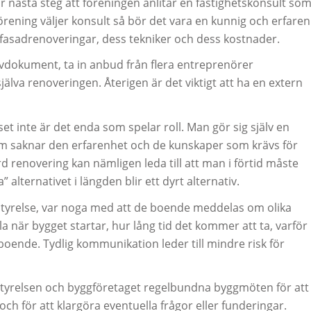
r nästa steg att föreningen anlitar en fastighetskonsult so
rening väljer konsult så bör det vara en kunnig och erfaren
fasadrenoveringar, dess tekniker och dess kostnader.
ravdokument, ta in anbud från flera entreprenörer
lva renoveringen. Återigen är det viktigt att ha en extern
et inte är det enda som spelar roll. Man gör sig själv en
som saknar den erfarenhet och de kunskaper som krävs för
örd renovering kan nämligen leda till att man i förtid måste
” alternativet i längden blir ett dyrt alternativ.
-styrelse, var noga med att de boende meddelas om olika
ela när bygget startar, hur lång tid det kommer att ta, varför
oende. Tydlig kommunikation leder till mindre risk för
styrelsen och byggföretaget regelbundna byggmöten för att
h för att klargöra eventuella frågor eller funderingar.