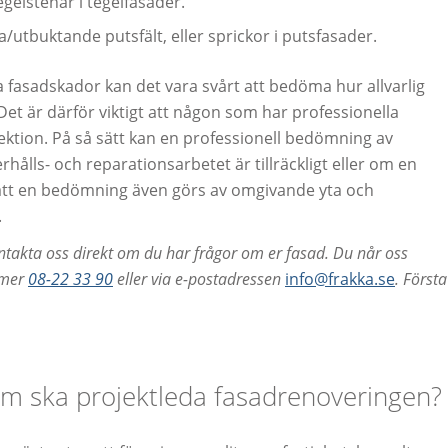
egelstenar i tegelfasader.
/utbuktande putsfält, eller sprickor i putsfasader.
a fasadskador kan det vara svårt att bedöma hur allvarlig
Det är därför viktigt att någon som har professionella
ktion. På så sätt kan en professionell bedömning av
ålls- och reparationsarbetet är tillräckligt eller om en
t att en bedömning även görs av omgivande yta och
.
ontakta oss direkt om du har frågor om er fasad.
Du når oss
mmer
08-22 33 90
eller via e-postadressen
info@frakka.se
. Första
m ska projektleda fasadrenoveringen?