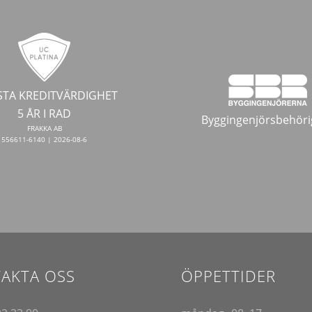
TA KREDITVÄRDIGHET
5 ÅR I RAD
Byggingenjörsbehöri
FRAKKA AB
556611-6140 | 2026-08-6
AKTA OSS
ÖPPETTIDER