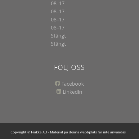
08–17
08–17
08–17
08–17
Stängt
Stängt
FÖLJ OSS
Facebook
LinkedIn
Copyright © Frakka AB - Material på denna webbplats får inte användas