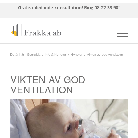
Gratis inledande konsultation!
Ring 08-22 33 90!
Du är här:
Startsida
/
Info & Nyheter
/
Nyheter
/
Vikten av god ventilation
VIKTEN AV GOD
VENTILATION