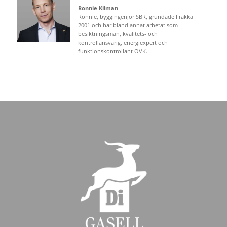
Ronnie Kilman
Ronnie, byggingenjör SBR, grundade Frakka
2001 och har bland annat arbetat som
besiktningsman, kvalitets- och
kontrollansvarig, energiexpert och
funktionskontrollant OVK.