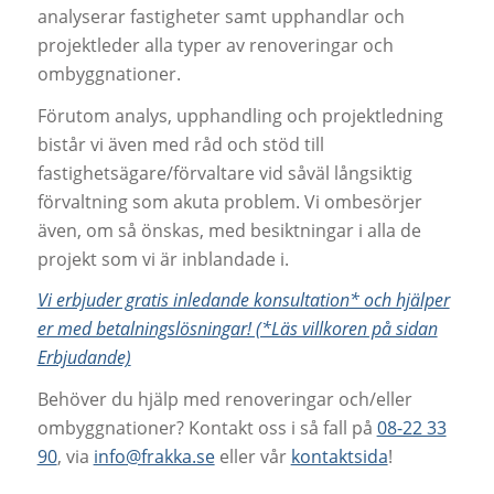
analyserar fastigheter samt upphandlar och
projektleder alla typer av renoveringar och
ombyggnationer.
Förutom analys, upphandling och projektledning
bistår vi även med råd och stöd till
fastighetsägare/förvaltare vid såväl långsiktig
förvaltning som akuta problem. Vi ombesörjer
även, om så önskas, med besiktningar i alla de
projekt som vi är inblandade i.
Vi erbjuder gratis inledande konsultation* och hjälper
er med betalningslösningar! (*Läs villkoren på sidan
Erbjudande)
Behöver du hjälp med renoveringar och/eller
ombyggnationer? Kontakt oss i så fall på
08-22 33
90
, via
info@frakka.se
eller vår
kontaktsida
!