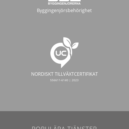
Byggingenjörsbehörighet
NORDISKT TILLVÄXTCERTIFIKAT
556611-6140 | 2023
POPULÄRA TJÄNSTER