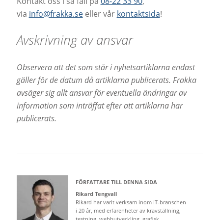
Kontakt oss i så fall på
08-22 33 90
,
via
info@frakka.se
eller vår
kontaktsida
!
Avskrivning av ansvar
Observera att det som står i nyhetsartiklarna endast
gäller för de datum då artiklarna publicerats. Frakka
avsäger sig allt ansvar för eventuella ändringar av
information som inträffat efter att artiklarna har
publicerats.
FÖRFATTARE TILL DENNA SIDA
Rikard Tengvall
Rikard har varit verksam inom IT-branschen
i 20 år, med erfarenheter av kravställning,
testning, webbutveckling, grafisk