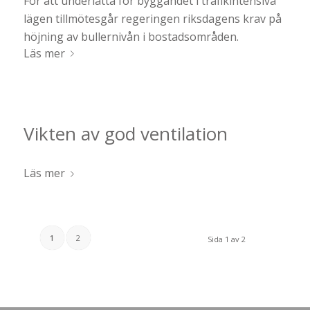
För att underlätta för byggandet i trafikintensiva
lägen tillmötesgår regeringen riksdagens krav på
höjning av bullernivån i bostadsområden.
Läs mer
Vikten av god ventilation
Läs mer
1
2
Sida 1 av 2