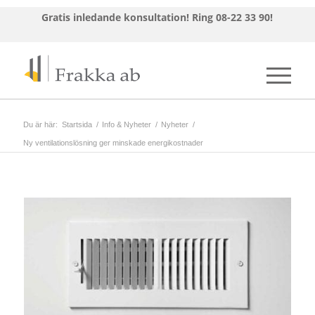
Gratis inledande konsultation!
Ring 08-22 33 90!
Du är här:
Startsida
/
Info & Nyheter
/
Nyheter
/
Ny ventilationslösning ger minskade energikostnader