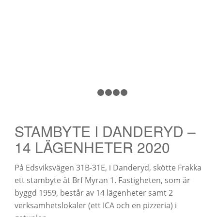
1
2
3
4
5
STAMBYTE I DANDERYD –
14 LÄGENHETER 2020
På Edsviksvägen 31B-31E, i Danderyd, skötte Frakka
ett stambyte åt Brf Myran 1. Fastigheten, som är
byggd 1959, består av 14 lägenheter samt 2
verksamhetslokaler (ett ICA och en pizzeria) i