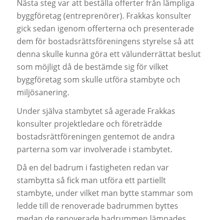
Nästa steg var att beställa offerter från lämpliga
byggföretag (entreprenörer). Frakkas konsulter
gick sedan igenom offerterna och presenterade
dem för bostadsrättsföreningens styrelse så att
denna skulle kunna göra ett välunderrättat beslut
som möjligt då de bestämde sig för vilket
byggföretag som skulle utföra stambyte och
miljösanering.
Under själva stambytet så agerade Frakkas
konsulter projektledare och företrädde
bostadsrättföreningen gentemot de andra
parterna som var involverade i stambytet.
Då en del badrum i fastigheten redan var
stambytta så fick man utföra ett partiellt
stambyte, under vilket man bytte stammar som
ledde till de renoverade badrummen byttes
medan de renoverade badrummen lämnades