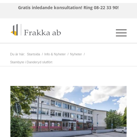
Gratis inledande konsultation!
Ring 08-22 33 90!
Du är här:
Startsida
/
Info & Nyheter
/
Nyheter
/
Stambyte i Danderyd slutfört