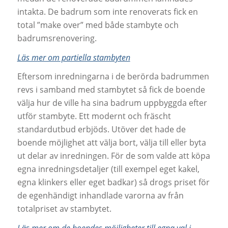
intakta. De badrum som inte renoverats fick en
total ”make over” med både stambyte och
badrumsrenovering.
Läs mer om partiella stambyten
Eftersom inredningarna i de berörda badrummen
revs i samband med stambytet så fick de boende
välja hur de ville ha sina badrum uppbyggda efter
utför stambyte. Ett modernt och fräscht
standardutbud erbjöds. Utöver det hade de
boende möjlighet att välja bort, välja till eller byta
ut delar av inredningen. För de som valde att köpa
egna inredningsdetaljer (till exempel eget kakel,
egna klinkers eller eget badkar) så drogs priset för
de egenhändigt inhandlade varorna av från
totalpriset av stambytet.
Läs mer om de boendes möjligheter till egna val i