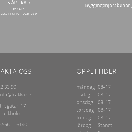
5 ÅR I RAD
Byggingenjörsbehöri
FRAKKA AB
556611-6140 | 2026-08-9
AKTA OSS
ÖPPETTIDER
22 33 90
måndag
08–17
info@frakka.se
tisdag
08–17
onsdag
08–17
thsgatan 17
torsdag
08–17
Stockholm
fredag
08–17
 556611-6140
lördag
Stängt