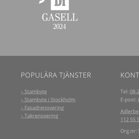
POPULÄRA TJÄNSTER
KONT
– Stambyte
Tel:
08-
– Stambyte i Stockholm
E-post:
– Fasadrenovering
Adlerbe
– Takrenovering
112 55 
Org.nr: