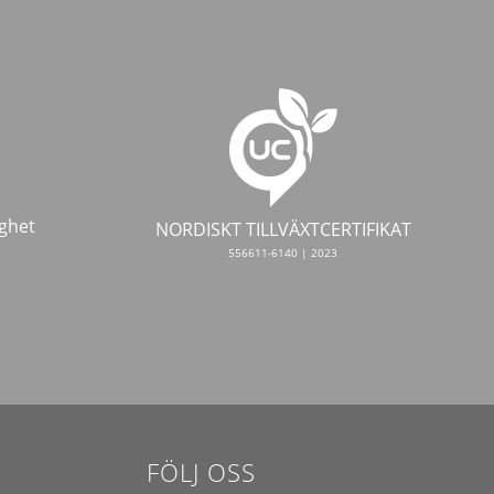
ghet
NORDISKT TILLVÄXTCERTIFIKAT
556611-6140 | 2023
FÖLJ OSS