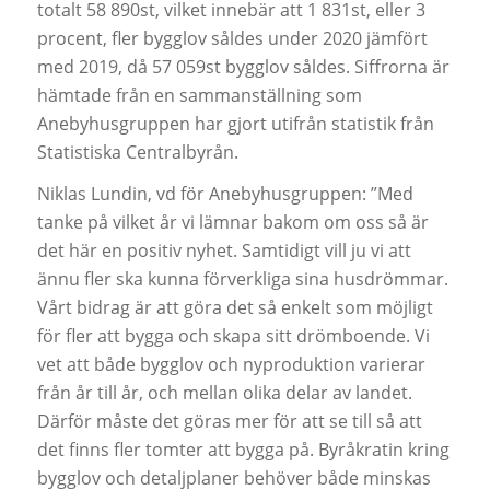
totalt 58 890st, vilket innebär att 1 831st, eller 3
procent, fler bygglov såldes under 2020 jämfört
med 2019, då 57 059st bygglov såldes. Siffrorna är
hämtade från en sammanställning som
Anebyhusgruppen har gjort utifrån statistik från
Statistiska Centralbyrån.
Niklas Lundin, vd för Anebyhusgruppen: ”Med
tanke på vilket år vi lämnar bakom om oss så är
det här en positiv nyhet. Samtidigt vill ju vi att
ännu fler ska kunna förverkliga sina husdrömmar.
Vårt bidrag är att göra det så enkelt som möjligt
för fler att bygga och skapa sitt drömboende. Vi
vet att både bygglov och nyproduktion varierar
från år till år, och mellan olika delar av landet.
Därför måste det göras mer för att se till så att
det finns fler tomter att bygga på. Byråkratin kring
bygglov och detaljplaner behöver både minskas