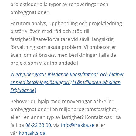
projektleder alla typer av renoveringar och
ombyggnationer.
Förutom analys, upphandling och projektledning
bistår vi även med råd och stöd till
fastighetsägare/förvaltare vid såväl långsiktig
förvaltning som akuta problem. Vi ombesörjer
även, om så önskas, med besiktningar i alla de
projekt som vi är inblandade i.
Vi erbjuder gratis inledande konsultation* och hjälper
er med betalningslösningar! (*Läs villkoren på sidan
Erbjudande)
Behöver du hjälp med renoveringar och/eller
ombyggnationer i en miljonprogramsfastighet,
eller i en annan typ av fastighet? Kontakt oss i så
fall på
08-22 33 90
, via
info@frakka.se
eller
vår
kontaktsida
!