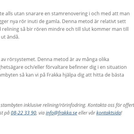
yte alls utan snarare en stamrenovering i och med att man
gger nya rör inuti de gamla. Denna metod är relativt sett
id relining så bir rören mindre och till slut kommer man till
ut ändå.
r av rörsystemet. Denna metod är av många olika
etsägare och/eller förvaltare befinner dig i en situation
ambyten så kan vi på Frakka hjälpa dig att hitta de bästa
stambyten inklusive relining/rörinfodring.
Kontakta oss f
ö
r offer
st p
å
08-22 33 90
, via
info@frakka.se
eller v
å
r
kontaktsida
!