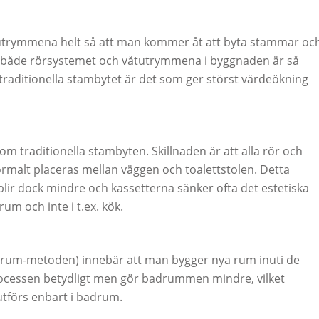
åtutrymmena helt så att man kommer åt att byta stammar oc
att både rörsystemet och våtutrymmena i byggnaden är så
 traditionella stambytet är det som ger störst värdeökning
m traditionella stambyten. Skillnaden är att alla rör och
malt placeras mellan väggen och toalettstolen. Detta
ir dock mindre och kassetterna sänker ofta det estetiska
um och inte i t.ex. kök.
i rum-metoden) innebär att man bygger nya rum inuti de
ocessen betydligt men gör badrummen mindre, vilket
tförs enbart i badrum.