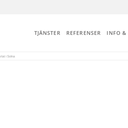
TJÄNSTER
REFERENSER
INFO &
rtat i Solna