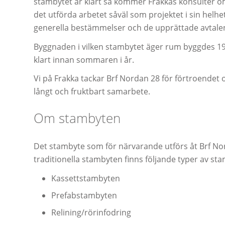
stambytet är klart så kommer Frakkas konsulter o
det utförda arbetet såväl som projektet i sin helhe
generella bestämmelser och de upprättade avtale
Byggnaden i vilken stambytet äger rum byggdes 190
klart innan sommaren i år.
Vi på Frakka tackar Brf Nordan 28 för förtroendet 
långt och fruktbart samarbete.
Om stambyten
Det stambyte som för närvarande utförs åt Brf Nor
traditionella stambyten finns följande typer av st
Kassettstambyten
Prefabstambyten
Relining/rörinfodring