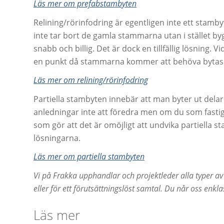
Läs mer om prefabstambyten
Relining/rörinfodring är egentligen inte ett stamb
inte tar bort de gamla stammarna utan i stället by
snabb och billig. Det är dock en tillfällig lösning. V
en punkt då stammarna kommer att behöva bytas 
Läs mer om relining/rörinfodring
Partiella stambyten innebär att man byter ut dela
anledningar inte att föredra men om du som fastigh
som gör att det är omöjligt att undvika partiella st
lösningarna.
Läs mer om partiella stambyten
Vi på Frakka upphandlar och projektleder alla typer av 
eller f
ö
r ett f
ö
ruts
ä
ttningsl
ö
st samtal. Du n
å
r oss enkla
Läs mer