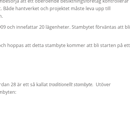
mbesörja att ett oberoende besiktningsföretag kontrollerar
t. Både hantverket och projektet måste leva upp till
n.
9 och innefattar 20 lägenheter. Stambytet förväntas att bli
och hoppas att detta stambyte kommer att bli starten på ett
dan 28 är ett så kallat
traditionellt stambyte.
Utöver
ambyten: