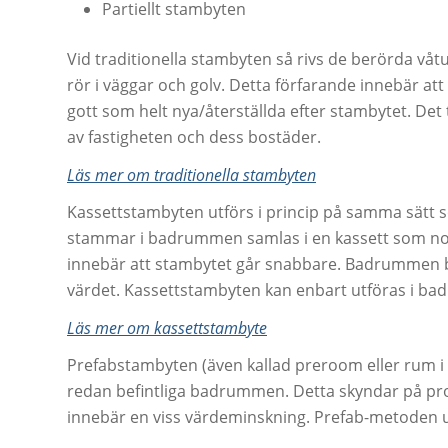
Partiellt stambyten
Vid traditionella stambyten så rivs de berörda v
rör i väggar och golv. Detta förfarande innebär 
gott som helt nya/återställda efter stambytet. Det
av fastigheten och dess bostäder.
Läs mer om traditionella stambyten
Kassettstambyten utförs i princip på samma sätt so
stammar i badrummen samlas i en kassett som nor
innebär att stambytet går snabbare. Badrummen bl
värdet. Kassettstambyten kan enbart utföras i badr
Läs mer om kassettstambyte
Prefabstambyten (även kallad preroom eller rum 
redan befintliga badrummen. Detta skyndar på pr
innebär en viss värdeminskning. Prefab-metoden u