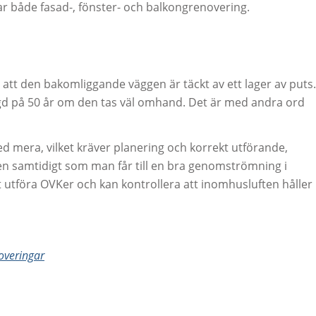
r både fasad-, fönster- och balkongrenovering.
 att den bakomliggande väggen är täckt av ett lager av puts.
gd på 50 år om den tas väl omhand. Det är med andra ord
d mera, vilket kräver planering och korrekt utförande,
aden samtidigt som man får till en bra genomströmning i
t utföra OVKer och kan kontrollera att inomhusluften håller
overingar