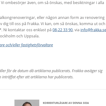
. Vi ombesörjer även, om så önskas, med besiktningar i alla
balkongrenoveringar, eller någon annan form av renovering
 dig till oss på Frakka. Vi kan, om så önskas, komma ut och
*. Ni kontaktar oss enklast på
08-22 33 90
, via
info@frakka.s
stockholm och Uppsala.
are och/eller fastighetsförvaltare
ller för de datum då artiklarna publicerats. Frakka avsäger sig
inträffat efter att artiklarna har publicerats.
KORREKTURLÄSARE AV DENNA SIDA