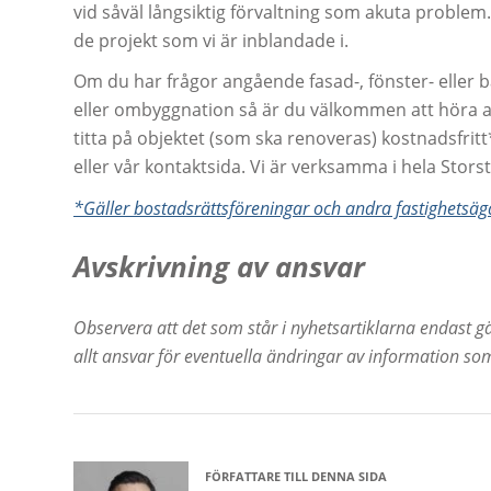
vid såväl långsiktig förvaltning som akuta problem
de projekt som vi är inblandade i.
Om du har frågor angående fasad-, fönster- eller 
eller ombyggnation så är du välkommen att höra av
titta på objektet (som ska renoveras) kostnadsfritt
eller vår kontaktsida. Vi är verksamma i hela Stor
*Gäller bostadsrättsföreningar
o
ch andra f
a
stighetsäg
Avskrivning av ansvar
Observera att det som står i nyhetsartiklarna endast gä
allt ansvar för eventuella ändringar av information som 
FÖRFATTARE TILL DENNA SIDA