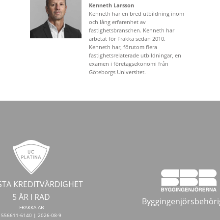
Kenneth Larsson
Kenneth har en bred utbildning inom
och lång erfarenhet av
fastighetsbranschen. Kenneth har
arbetat för Frakka sedan 2010.
Kenneth har, förutom flera
fastighetsrelaterade utbildningar, en
examen i företagsekonomi från
Göteborgs Universitet.
TA KREDITVÄRDIGHET
5 ÅR I RAD
Byggingenjörsbehöri
FRAKKA AB
556611-6140 | 2026-08-9